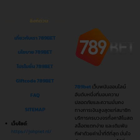
ลิงก์ด่วน
นโยบาย 789BET มาตรฐานความปลอดภัยและการคุ้มครอง
ข้อมูล 2026
เกี่ยวกับเรา 789BET
ฝากเงิน 789BET ระบบออโต้ รวดเร็วใน 10
นโยบาย 789BET
วินาที ปลอดภัย 100%
การเริ่มต้นทำกำไรกับเกมที่คุณชื่นชอบในปี 2026 นั้น
โปรโมชั่น 789BET
ทำได้ง่ายและรวดเร็วอย่างเหลือเชื่อด้วยระบบการเงินที่
Giftcode 789BET
ทันสมัยที่สุด การตัดสินใจ
ฝากเงิน 789BET
คือการ
789bet
เว็บพนันออนไลน์
เลือกใช้บริการกับแพลตฟอร์มที่มีความมั่นคงทางการ
อันดับหนึ่งที่มอบความ
FAQ
เงินสูงและมีระบบประมวลผลผ่าน AI อัจฉริยะ สมาชิก
ปลอดภัยและความมั่นคง
สามารถมั่นใจได้ว่าทุกยอดการเติมเงินจะถูกจัดการอย่าง
SITEMAP
ทางการเงินสูงสุดแก่สมาชิก
โปร่งใสและปลอดภัย ช่วยให้คุณไม่ต้องรอนานและพร้อม
บริการครบวงจรทั้งคาสิโนสด
เข้าสู่สนามเดิมพันได้ทันทีหลังจากทำรายการเสร็จสิ้น
เว็บไซต์
:
สล็อตแตกง่าย และเดิมพัน
ผ่านระบบของ 789BET
https://johpiet.nl/
กีฬาด้วยค่าน้ำที่ดีที่สุด มั่นใจ