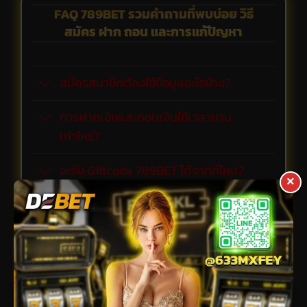
จำกัดพร้อมความมั่นใจในมาตรฐานการบริการระดับ
FAQ 789BET รวมคำถามที่พบบ่อย วิธี
สากลที่พร้อมดูแลคุณทุกช่วงเวลา
สมัคร ฝาก ถอน และการแก้ปัญหา
เพื่อให้สมาชิกใหม่สามารถเข้าใช้งานได้อย่างรวดเร็ว
ดาวน์โหลดแอป 789BET APK สำหรับ Android และ
ระบบการลงทะเบียนของ 789BET ได้ถูกปรับปรุงให้
iOS
สมัครสมาชิกต้องใช้ข้อมูลอะไรบ้าง?
เหลือเพียงไม่กี่ขั้นตอนดังนี้:
เข้าไปที่หน้าเว็บไซต์หลักของทางผู้ให้บริการแล้วมอง
การฝากเงินและถอนเงินใช้เวลานาน
หาปุ่ม “สมัครสมาชิก”
เท่าไหร่?
กรอกข้อมูลชื่อผู้ใช้งาน (Username) และรหัสผ่าน
จะรับ Giftcode 789BET ได้จากที่ไหน?
(Password) ที่คุณต้องการ
×
ระบุชื่อ-นามสกุลจริง โดยต้องตรงกับข้อมูลในบัญชี
เว็บไซต์ 789BET ปลอดภัยจริงหรือไม่?
ธนาคารที่จะใช้รับเงิน
หากไม่พบคำตอบใน FAQ 789BET ควร
กรอกหมายเลขโทรศัพท์ที่ใช้งานจริงเพื่อรับรหัส
ยืนยันตัวตนผ่านระบบ SMS
ทำอย่างไร?
ตรวจสอบความถูกต้องและกดยืนยันการสมัครเพื่อ
เริ่มต้นความสนุกได้ทันที